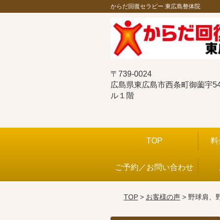
からだ回復セラピー 東広島整体院
〒739-0024
広島県東広島市西条町御薗宇544
ル１階
TOP
料
ご予約／お問い合わせ
TOP
>
お客様の声
> 野球肩