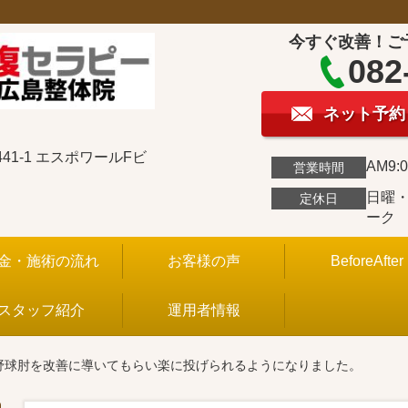
今すぐ改善！ご
082
ネット予約
1-1 エスポワールFビ
AM9:0
営業時間
日曜
定休日
ーク
金・施術の流れ
お客様の声
BeforeAfter
スタッフ紹介
運用者情報
、野球肘を改善に導いてもらい楽に投げられるようになりました。