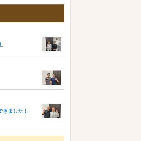
！
できました！