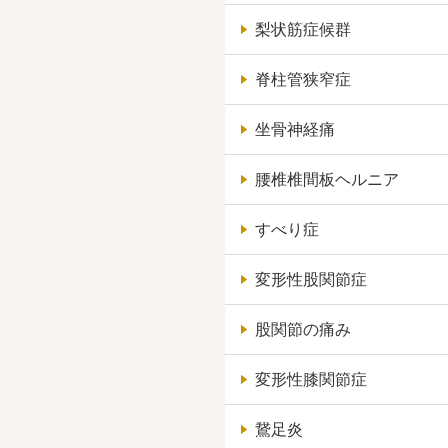
梨状筋症候群
脊柱管狭窄症
坐骨神経痛
腰椎椎間板ヘルニア
すべり症
変形性股関節症
股関節の痛み
変形性膝関節症
鵞足炎