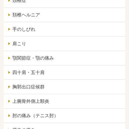
頚椎症
頚椎ヘルニア
手のしびれ
肩こり
顎関節症・顎の痛み
四十肩・五十肩
胸郭出口症候群
上腕骨外側上顆炎
肘の痛み（テニス肘）