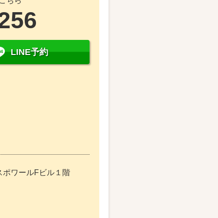
こちら
2256
LINE予約
エスポワールFビル１階