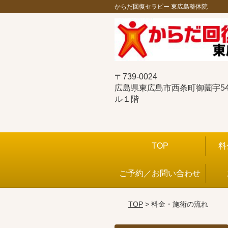
からだ回復セラピー 東広島整体院
〒739-0024
広島県東広島市西条町御薗宇544
ル１階
TOP
料
ご予約／お問い合わせ
TOP
> 料金・施術の流れ