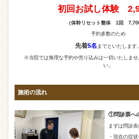
初回お試し体験 2,9
（体幹リセット整体
1回 7,7
予約多数のため
先着
5名
までといたします
※当院では無理な予約や売り込みは一切いたしませ
い。
施術の流れ
①問診票へ
まずは問診表
・現在の症状