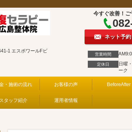
今すぐ改善！ご
082
ネット予約
1-1 エスポワールFビ
AM9:0
営業時間
日曜
定休日
ーク
金・施術の流れ
お客様の声
BeforeAfter
スタッフ紹介
運用者情報