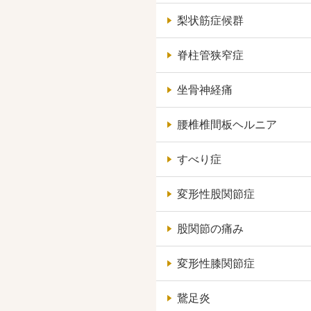
梨状筋症候群
脊柱管狭窄症
坐骨神経痛
腰椎椎間板ヘルニア
すべり症
変形性股関節症
股関節の痛み
変形性膝関節症
鵞足炎