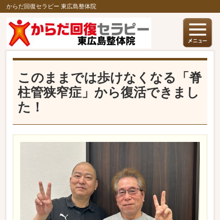
からだ回復セラピー 東広島整体院
このままでは歩けなくなる「脊
柱管狭窄症」から復活できまし
た！