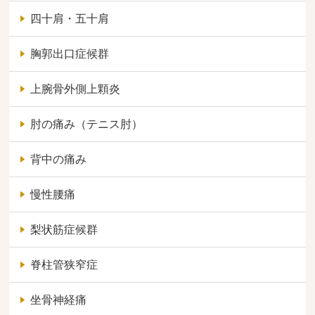
四十肩・五十肩
胸郭出口症候群
上腕骨外側上顆炎
肘の痛み（テニス肘）
背中の痛み
慢性腰痛
梨状筋症候群
脊柱管狭窄症
坐骨神経痛