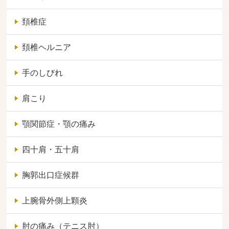
頚椎症
頚椎ヘルニア
手のしびれ
肩こり
顎関節症・顎の痛み
四十肩・五十肩
胸郭出口症候群
上腕骨外側上顆炎
肘の痛み（テニス肘）