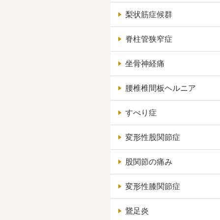
梨状筋症候群
脊柱管狭窄症
坐骨神経痛
腰椎椎間板ヘルニア
すべり症
変形性股関節症
股関節の痛み
変形性膝関節症
鵞足炎