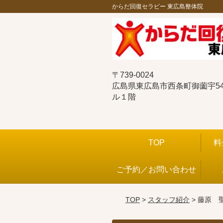
からだ回復セラピー 東広島整体院
〒739-0024
広島県東広島市西条町御薗宇544
ル１階
TOP
料
ご予約／お問い合わせ
TOP
>
スタッフ紹介
> 藤原 