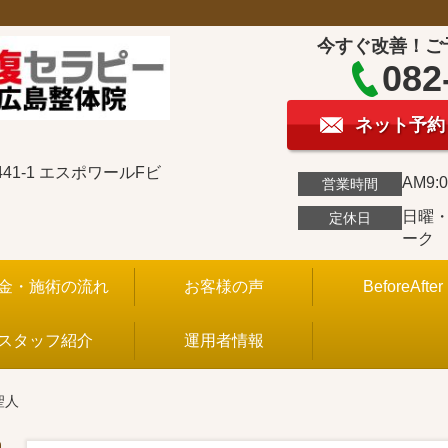
今すぐ改善！ご
082
ネット予約
1-1 エスポワールFビ
AM9:0
営業時間
日曜
定休日
ーク
金・施術の流れ
お客様の声
BeforeAfter
スタッフ紹介
運用者情報
聖人