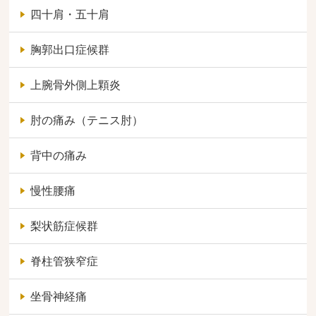
四十肩・五十肩
胸郭出口症候群
上腕骨外側上顆炎
肘の痛み（テニス肘）
背中の痛み
慢性腰痛
梨状筋症候群
脊柱管狭窄症
坐骨神経痛