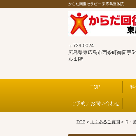
からだ回復セラピー 東広島整体院
〒739-0024
広島県東広島市西条町御薗宇544
ル１階
TOP
料
ご予約／お問い合わせ
TOP
>
よくあるご質問
> Ｑ：