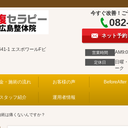
今すぐ改善！ご
082
ネット予約
1-1 エスポワールFビ
AM9:0
営業時間
日曜
定休日
ーク
金・施術の流れ
お客様の声
BeforeAfter
スタッフ紹介
運用者情報
施術は痛くないんですか？