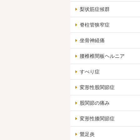
梨状筋症候群
脊柱管狭窄症
坐骨神経痛
腰椎椎間板ヘルニア
すべり症
変形性股関節症
股関節の痛み
変形性膝関節症
鵞足炎